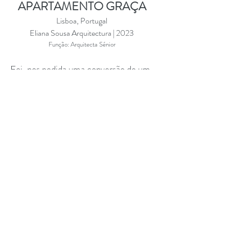
APARTAMENTO GRAÇA
Lisboa
, Portugal
Eliana Sousa Arquitectura | 2023
Função: A
rquitecta Sénior
Foi-nos pedida uma conversão de um
apartamento T2+1 em pleno centro de
Lisboa para um apartamento mais
amplo, podendo ter o número de
quartos adequado à nova organização
espacial. Acabámos por propor um T2
com o quarto principal maior e uma
zona de sala e cozinha generosa para
contrastar com a cozinha pequena e
escura existente. O resultado é um
apartamento com intervenção
moderna mas sem perder a sua