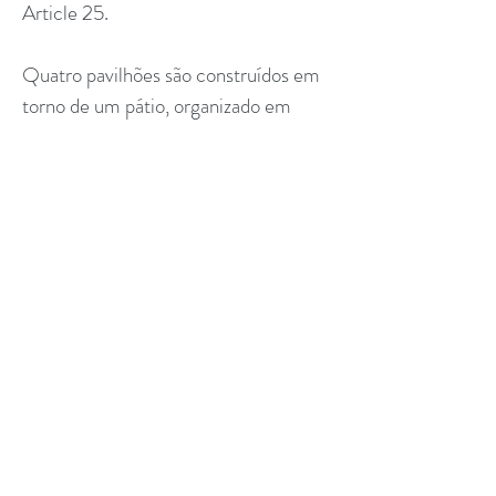
Article 25.
Quatro pavilhões são construídos em
torno de um pátio, organizado em
forma de roda de cataventos. A via de
circulação é uma colunata coberta
que dá para o espaço comum. Os
pavilhões são projetados para
ventilação cruzada. As coberturas
metálicas onduladas possuem
saliências generosas que oferecem
proteção contra chuvas tropicais,
sombra em dias quentes e podem
captar água da chuva.
Projetado para fazer uso de