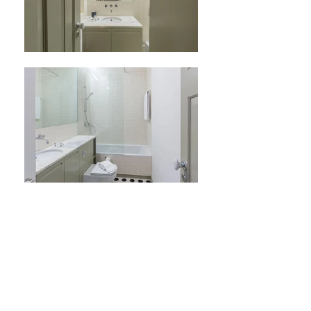
CASA AMARELA
P
orto, Portugal
Eliana Sousa Arquitectura |
2013 - 2016
Função:
Arquitecta Sénior